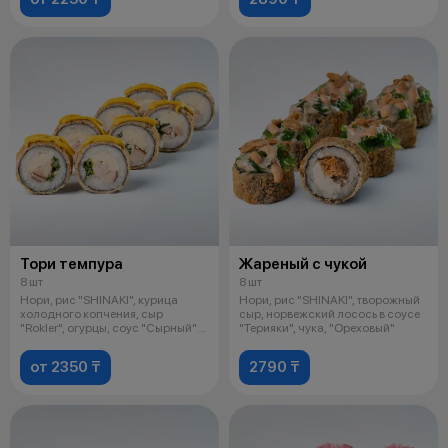
Тори темпура
Жареный с чукой
8 шт
8 шт
Нори, рис "SHINAKI", курица
Нори, рис "SHINAKI", творожный
холодного копчения, сыр
сыр, норвежский лосось в соусе
"Rokler", огурцы, соус "Сырный"
"Терияки", чука, "Ореховый"
Ролл
от 2350 ₸
2790 ₸