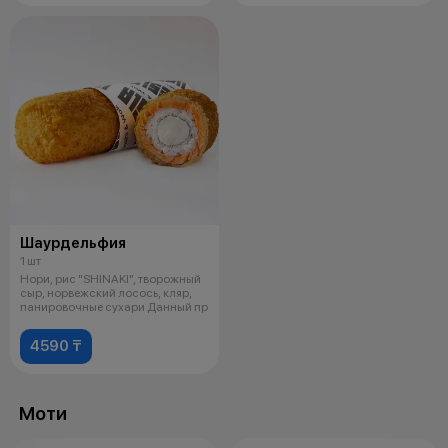
Шаурдельфия
1 шт
Нори, рис "SHINAKI", творожный
сыр, норвежский лосось, кляр,
панировочные сухари Данный пр
4590 ₸
Моти