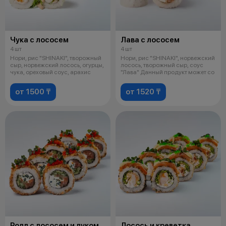
Чука с лососем
Лава с лососем
4 шт
4 шт
Нори, рис "SHINAKI", творожный
Нори, рис "SHINAKI", норвежский
сыр, норвежский лосось, огурцы,
лосось, творожный сыр, соус
чука, ореховый соус, арахис
"Лава" Данный продукт может со
от 1500 ₸
от 1520 ₸
Ролл с лососем и луком
Лосось и креветка