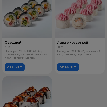
Овощной
Лава с креветкой
4 шт
4 шт
Нори, рис "SHINAKI", Айсберг,
Нори, рис "SHINAKI", творожный
помидоры, огурцы, болгарский
сыр, креветки, соус "Лава"
перец, творожный сыр
от 850 ₸
от 1470 ₸