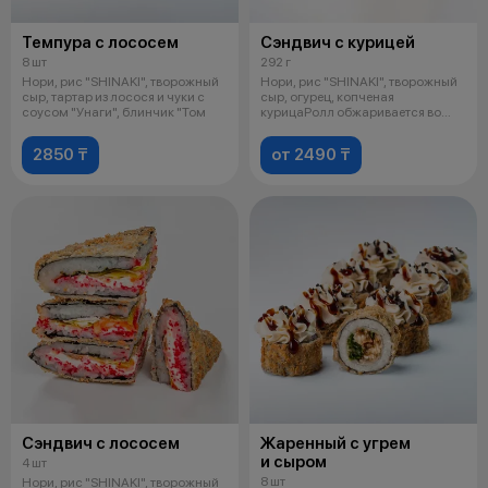
Темпура с лососем
Сэндвич с курицей
8 шт
292 г
Нори, рис "SHINAKI", творожный
Нори, рис "SHINAKI", творожный
сыр, тартар из лосося и чуки с
сыр, огурец, копченая
соусом "Унаги", блинчик "Том
курицаРолл обжаривается во
фритюре
2850 ₸
от 2490 ₸
Сэндвич с лососем
Жаренный с угрем
и сыром
4 шт
8 шт
Нори, рис "SHINAKI", творожный