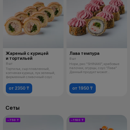
Жареный с курицей
Лава темпура
и тортильей
8 шт
8 шт
Нори, рис "SHINAKI", крабовые
палочки, огурцы, соус "Лава"
Тортилья, сыр плавленный,
Данный продукт может
копченая курица, лук зеленый,
содержать
фирменный сливочный соус
от 2350 ₸
от 1950 ₸
Сеты
−750 ₸
−1180 ₸