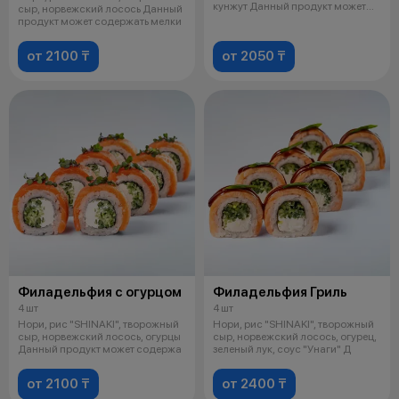
кунжут Данный продукт может
сыр, норвежский лосось Данный
содер
продукт может содержать мелки
от 2100 ₸
от 2050 ₸
Филадельфия с огурцом
Филадельфия Гриль
4 шт
4 шт
Нори, рис "SHINAKI", творожный
Нори, рис "SHINAKI", творожный
сыр, норвежский лосось, огурцы
сыр, норвежский лосось, огурец,
Данный продукт может содержа
зеленый лук, соус "Унаги" Д
от 2100 ₸
от 2400 ₸