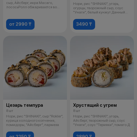
сыр, Айсберг, икра Масаго,
Нори, рис "SHINAKI", угорь,
лососьРолл обжаривается во
огурцы, творожный сыр, соус
фри
"Унаги", белый кунжут Данный
проду
от 2990 ₸
3490 ₸
Цезарь темпура
Хрустящий с угрем
8 шт
8 шт
Нори, рис "SHINAKI", сыр "Rokler",
Нори, рис "SHINAKI", угорь,
курица холодного копчения,
Айсберг, творожный сыр, соус
помидоры, "Айсберг", пармеза
"Унаги", соус "Терияки", томаго Д
от 2250 ₸
2890 ₸