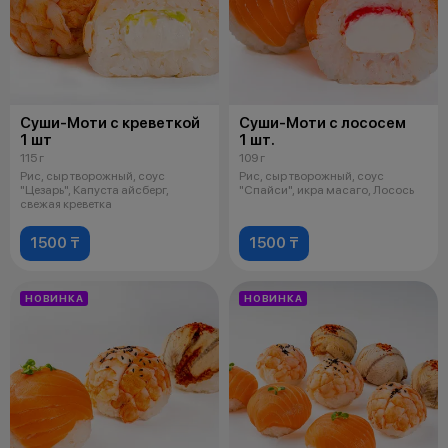
Суши-Моти с креветкой
Суши-Моти с лососем
1 шт
1 шт.
115 г
109 г
Рис, сыр творожный, соус
Рис, сыр творожный, соус
"Цезарь", Капуста айсберг,
"Спайси", икра масаго, Лосось
свежая креветка
1500 ₸
1500 ₸
НОВИНКА
НОВИНКА