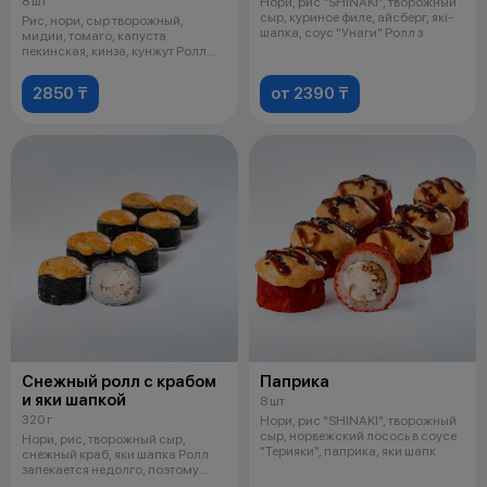
8 шт
Нори, рис "SHINAKI", творожный
сыр, куриное филе, айсберг, якi-
Рис, нори, сыр творожный,
шапка, соус "Унаги" Ролл з
мидии, томаго, капуста
пекинская, кинза, кунжут Ролл
запекается
2850 ₸
от 2390 ₸
Снежный ролл с крабом
Паприка
и яки шапкой
8 шт
320 г
Нори, рис "SHINAKI", творожный
сыр, норвежский лосось в соусе
Нори, рис, творожный сыр,
"Терияки", паприка, яки шапк
снежный краб, яки шапка Ролл
запекается недолго, поэтому
может