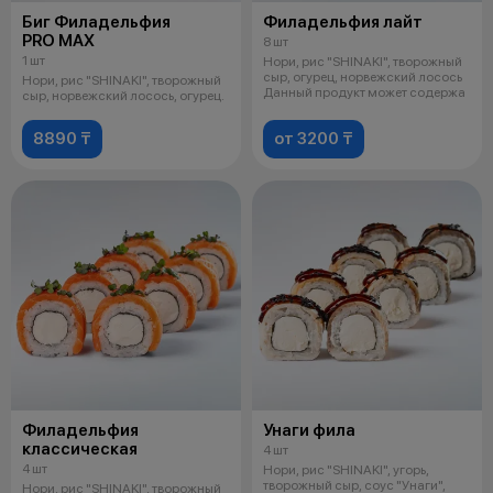
Биг Филадельфия
Филадельфия лайт
PRO MAX
8 шт
1 шт
Нори, рис "SHINAKI", творожный
сыр, огурец, норвежский лосось
Нори, рис "SHINAKI", творожный
Данный продукт может содержа
сыр, норвежский лосось, огурец.
8890 ₸
от 3200 ₸
Филадельфия
Унаги фила
классическая
4 шт
4 шт
Нори, рис "SHINAKI", угорь,
творожный сыр, соус "Унаги",
Нори, рис "SHINAKI", творожный