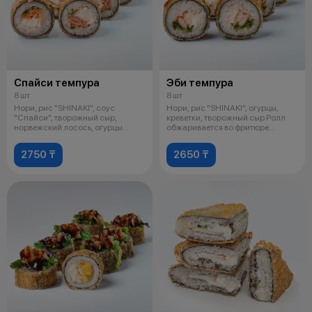
Спайси темпура
Эби темпура
8 шт
8 шт
Нори, рис "SHINAKI", соус
Нори, рис "SHINAKI", огурцы,
"Спайси", творожный сыр,
креветки, творожный сыр Ролл
норвежский лосось, огурцы
обжаривается во фритюре
Данный продук
недолго
2750 ₸
2650 ₸