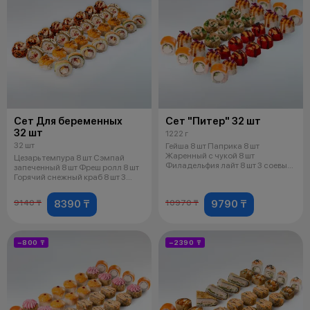
Сет Для беременных
Сет "Питер" 32 шт
32 шт
1222 г
32 шт
Гейша 8 шт Паприка 8 шт
Жаренный с чукой 8 шт
Цезарь темпура 8 шт Сэмпай
Филадельфия лайт 8 шт 3 соевых
запеченный 8 шт Фреш ролл 8 шт
соуса 2 имбир
Горячий снежный краб 8 шт 3
соев
8390 ₸
9790 ₸
9140 ₸
10970 ₸
−800 ₸
−2390 ₸