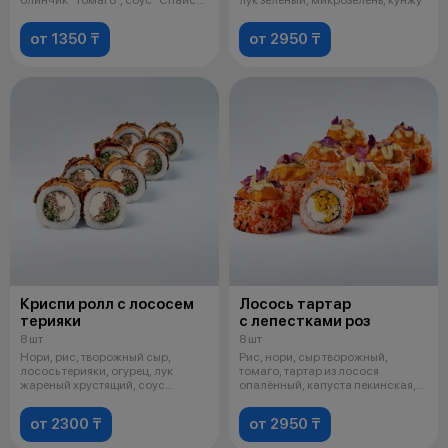
остро
от 1350 ₸
от 2950 ₸
Криспи ролл с лососем
Лосось тартар
терияки
с лепестками роз
8 шт
8 шт
Нори, рис, творожный сыр,
Рис, нори, сыр творожный,
лосось терияки, огурец, лук
томаго, тартар из лосося
жареный хрустящий, соус
опалённый, капуста пекинская,
спайси, соус
икра маса
от 2300 ₸
от 2950 ₸