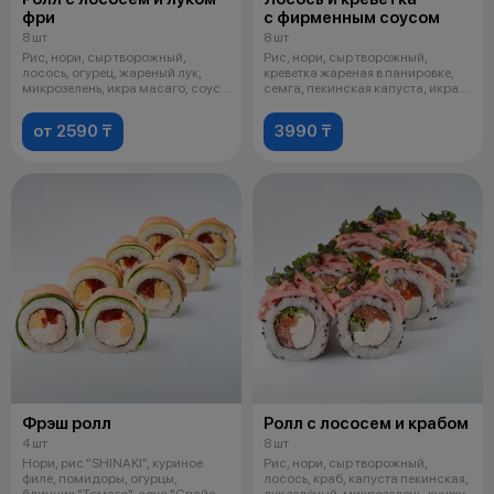
фри
с фирменным соусом
8 шт
8 шт
Рис, нори, сыр творожный,
Рис, нори, сыр творожный,
лосось, огурец, жареный лук,
креветка жареная в панировке,
микрозелень, икра масаго, соус
семга, пекинская капуста, икра
унаг
мас
от 2590 ₸
3990 ₸
Фрэш ролл
Ролл с лососем и крабом
4 шт
8 шт
Нори, рис "SHINAKI", куриное
Рис, нори, сыр творожный,
филе, помидоры, огурцы,
лосось, краб, капуста пекинская,
блинчик "Томаго", соус "Спайси"
лук зелёный, микрозелень, кунжу