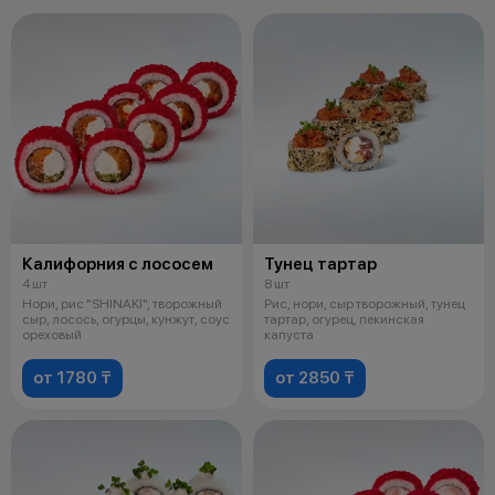
Калифорния с лососем
Тунец тартар
4 шт
8 шт
Нори, рис "SHINAKI", творожный
Рис, нори, сыр творожный, тунец
сыр, лосось, огурцы, кунжут, соус
тартар, огурец, пекинская
ореховый
капуста
от 1780 ₸
от 2850 ₸