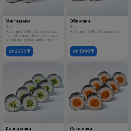
Унаги маки
Эби маки
8 шт
8 шт
Нори, рис "SHINAKI", угорь, соус
Нори, рис "SHINAKI", креветки
"Унаги", кунжут Данный продукт
может содержать мелкие фра
от 2000 ₸
от 1900 ₸
Каппа маки
Сяке маки