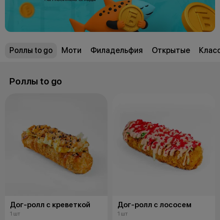
Роллы to go
Моти
Филадельфия
Открытые
Клас
Роллы to go
Дог-ролл с креветкой
Дог-ролл с лососем
1 шт
1 шт