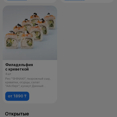
Филадельфия
с креветкой
4 шт
Рис "SHINAKI", творожный сыр,
креветки, огурцы, салат
"Айсберг", кунжут Данный
продукт мож
от 1890 ₸
Открытые