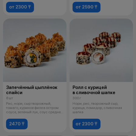
от 2300 ₸
от 2590 ₸
Запечённый цыплёнок
Ролл с курицей
спайси
в сливочной шапке
8 шт
300 г
Рис, нори, сыр творожный,
Нори, рис, творожный сыр,
томаго, куриное филе в остром
курица, помидор, сливочная
соусе, зелёный лук, соус средне-
шапка
ос
2470 ₸
от 2300 ₸