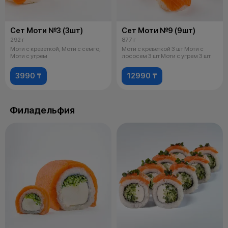
Сет Моти №3 (3шт)
Сет Моти №9 (9шт)
292 г
877 г
Моти с креветкой, Моти с семго,
Моти с креветкой 3 шт Моти с
Моти с угрем
лососем 3 шт Моти с угрем 3 шт
3990 ₸
12990 ₸
Филадельфия