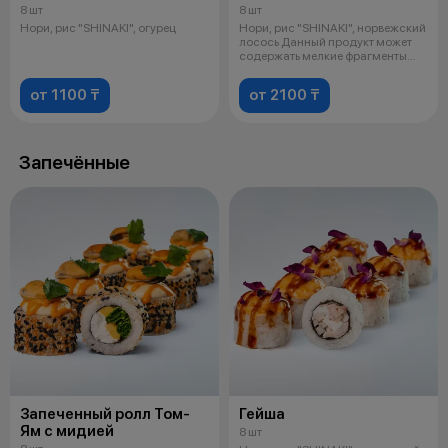
8 шт
8 шт
Нори, рис "SHINAKI", огурец
Нори, рис "SHINAKI", норвежский
лосось Данный продукт может
содержать мелкие фрагменты
кос
от 1100 ₸
от 2100 ₸
Запечённые
Запеченный ролл Том-
Гейша
Ям с мидией
8 шт