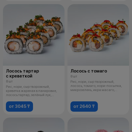
Лосось тартар
Лосось с томаго
с креветкой
8 шт
8 шт
Рис, нори, сыр творожный,
лосось, томаго, нори-посыпка,
Рис, нори, сыр творожный,
микрозелень, икра масаго,
креветка жареная в панировке,
фирменны
лосось тартар, зелёный лук,
кунжут
от 3045 ₸
от 2640 ₸