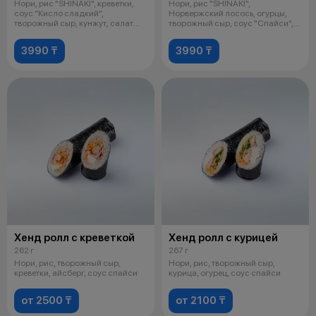
Нори, рис "SHINAKI", креветки,
Нори, рис "SHINAKI",
соус "Кисло сладкий",
Норвержский лосось, огурцы,
творожный сыр, кунжут, салат
творожный сыр, соус "Спайси",
"Айсберг
икра масага
3990 ₸
3990 ₸
Хенд ролл с креветкой
Хенд ролл с курицей
262 г
267 г
Нори, рис, творожный сыр,
Нори, рис, творожный сыр,
креветки, айсберг, соус спайси
курица, огурец, соус спайси
от 2500 ₸
от 2100 ₸