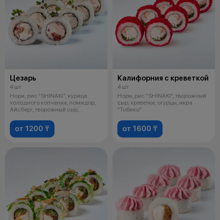
Цезарь
Калифорния с креветкой
4 шт
4 шт
Нори, рис "SHINAKI", курица
Нори, рис "SHINAKI", творожный
холодного копчения, помидор,
сыр, креветки, огурцы, икра
Айсберг, творожный сыр,
"Тобико"
майонез
от 1200 ₸
от 1600 ₸