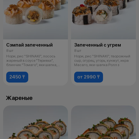
Сэмпай запеченный
Запеченный с угрем
8 шт
8 шт
Нори, рис "SHINAKI", лосось
Нори, рис "SHINAKI", творожный
жареный в соусе "Терияки",
сыр, огурец, угорь, кунжут, икра
блинчик "Томаго", яки шапка,
Масаго, яки-шапка Ролл з
соус "
2450 ₸
от 2990 ₸
Жареные