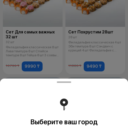
Сет Для самых важных
Сет Похрустим 28шт
32 шт
28 шт
32 шт
Филадельфия классическая 4 шт
Эби темпура 8 шт Сэндвич с
Филадельфия классическая 8 шт
курицей 4 шт Филадельфия с
Лава темпура 8 шт Спайси
кревет
темпура 8 шт Гейша 8 шт 3 соевых
со
9990 ₸
9490 ₸
10790 ₸
11880 ₸
−1670 ₸
−710 ₸
Выберите ваш город