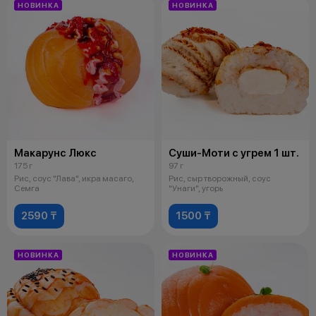
НОВИНКА
НОВИНКА
Макарунс Люкс
Суши-Моти с угрем 1 шт.
175 г
97 г
Рис, соус "Лава", икра масаго,
Рис, сыр творожный, соус
Семга
"Унаги", угорь
2590 ₸
1500 ₸
НОВИНКА
НОВИНКА