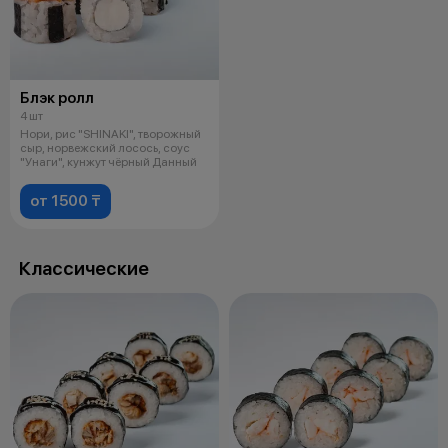
Блэк ролл
4 шт
Нори, рис "SHINAKI", творожный
сыр, норвежский лосось, соус
"Унаги", кунжут чёрный Данный
от 1500 ₸
Классические