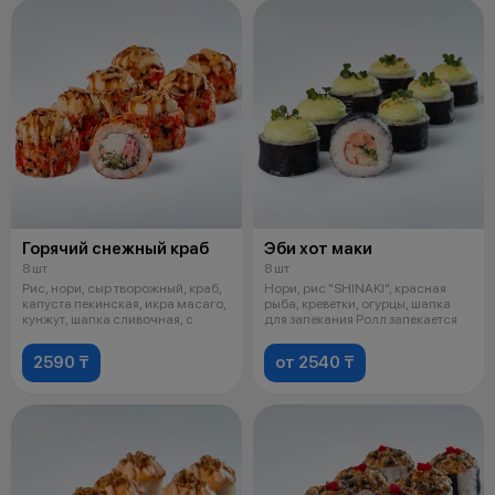
Горячий снежный краб
Эби хот маки
8 шт
8 шт
Рис, нори, сыр творожный, краб,
Нори, рис "SHINAKI", красная
капуста пекинская, икра масаго,
рыба, креветки, огурцы, шапка
кунжут, шапка сливочная, с
для запекания Ролл запекается
2590 ₸
от 2540 ₸