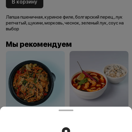
В корзину
Лапша пшеничная, куриное филе, болгарский перец, лук
репчатый, цукини, морковь, чеснок, зеленый лук, соус на
выбор
Мы рекомендуем
Вок с лососем
Суп Том-Ям 500 мл
(лапша)