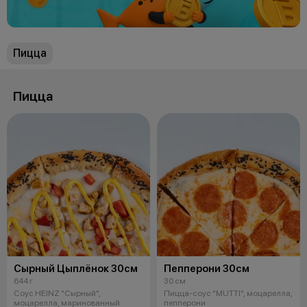
Пицца
Пицца
Сырный Цыплёнок 30см
Пепперони 30см
644 г
30 см
Соус HEINZ "Сырный",
Пицца-соус "MUTTI", моцарелла,
моцарелла, маринованный
пепперони