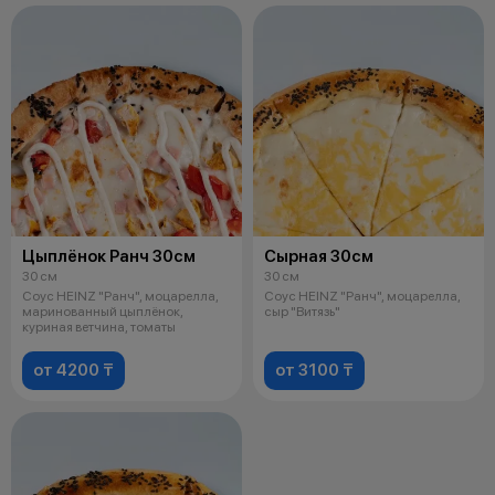
Цыплёнок Ранч 30см
Сырная 30см
30 см
30 см
Соус HEINZ "Ранч", моцарелла,
Соус HEINZ "Ранч", моцарелла,
маринованный цыплёнок,
сыр "Витязь"
куриная ветчина, томаты
от 4200 ₸
от 3100 ₸