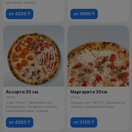
цыплёнок, томаты
от 4200 ₸
от 3990 ₸
Ассорти 30 см.
Маргарита 30см
30 см
30 см
Соус "Ранч", Томатный соус,
Пицца-соус "MUTTI", моцарелла,
Моцарелла, Пеперони, Томаты,
томаты, прованские травы
Куриная Ветчина , Курица,
Шампинь
от 4200 ₸
от 3100 ₸