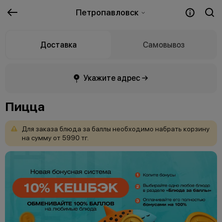
Петропавловск
Доставка
Самовывоз
Укажите адрес →
Пицца
Для
заказа
блюда
за
баллы
необходимо
набрать
корзину
на
сумму
от
5990
тг.