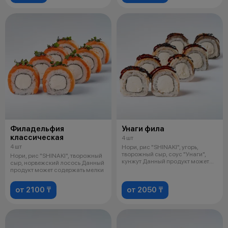
Филадельфия
Унаги фила
классическая
4 шт
4 шт
Нори, рис "SHINAKI", угорь,
творожный сыр, соус "Унаги",
Нори, рис "SHINAKI", творожный
кунжут Данный продукт может
сыр, норвежский лосось Данный
содер
продукт может содержать мелки
от 2100 ₸
от 2050 ₸