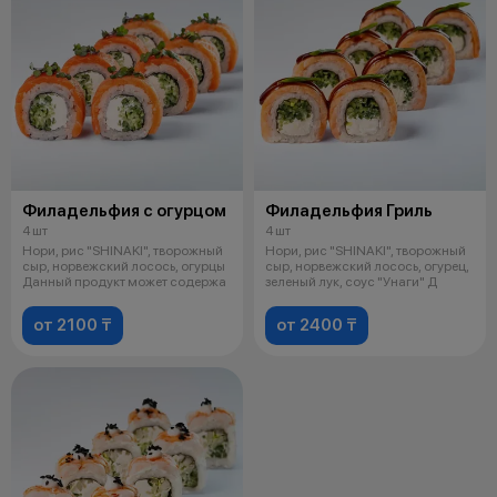
Филадельфия с огурцом
Филадельфия Гриль
4 шт
4 шт
Нори, рис "SHINAKI", творожный
Нори, рис "SHINAKI", творожный
сыр, норвежский лосось, огурцы
сыр, норвежский лосось, огурец,
Данный продукт может содержа
зеленый лук, соус "Унаги" Д
от 2100 ₸
от 2400 ₸