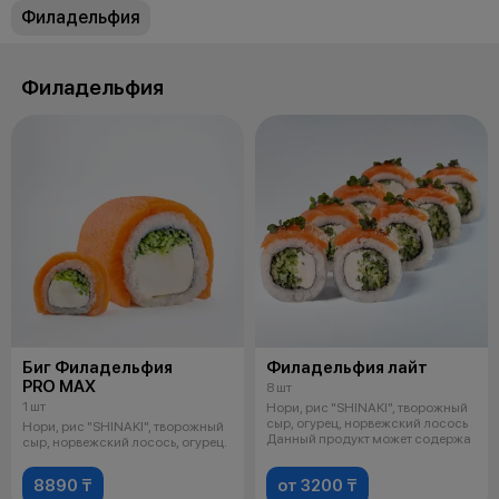
Филадельфия
Филадельфия
Биг Филадельфия
Филадельфия лайт
PRO MAX
8 шт
1 шт
Нори, рис "SHINAKI", творожный
сыр, огурец, норвежский лосось
Нори, рис "SHINAKI", творожный
Данный продукт может содержа
сыр, норвежский лосось, огурец.
8890 ₸
от 3200 ₸