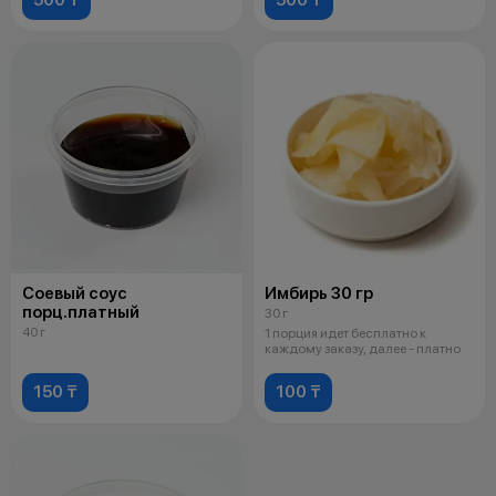
Соевый соус
Имбирь 30 гр
порц.платный
30 г
40 г
1 порция идет бесплатно к
каждому заказу, далее - платно
150 ₸
100 ₸