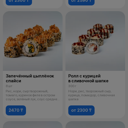
от 2300 ₸
от 2590 ₸
Запечённый цыплёнок
Ролл с курицей
спайси
в сливочной шапке
8 шт
300 г
Рис, нори, сыр творожный,
Нори, рис, творожный сыр,
томаго, куриное филе в остром
курица, помидор, сливочная
соусе, зелёный лук, соус средне-
шапка
ос
2470 ₸
от 2300 ₸