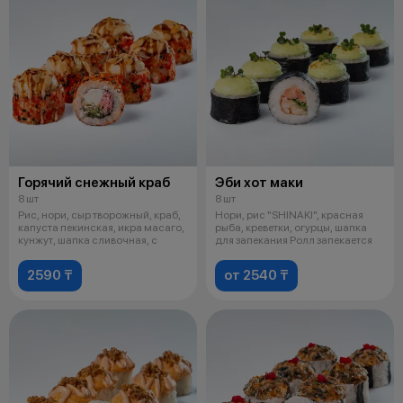
Горячий снежный краб
Эби хот маки
8 шт
8 шт
Рис, нори, сыр творожный, краб,
Нори, рис "SHINAKI", красная
капуста пекинская, икра масаго,
рыба, креветки, огурцы, шапка
кунжут, шапка сливочная, с
для запекания Ролл запекается
2590 ₸
от 2540 ₸