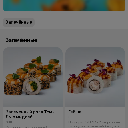
Запечённые
Запечённые
Запеченный ролл Том-
Гейша
Ям с мидией
8 шт
8 шт
Нори, рис "SHINAKI", творожный
сыр, куриное филе, айсберг, якi-
Рис, нори, сыр творожный,