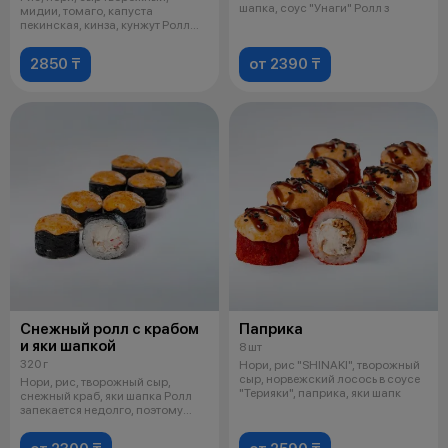
шапка, соус "Унаги" Ролл з
мидии, томаго, капуста
пекинская, кинза, кунжут Ролл
запекается
2850 ₸
от 2390 ₸
Снежный ролл с крабом
Паприка
и яки шапкой
8 шт
320 г
Нори, рис "SHINAKI", творожный
сыр, норвежский лосось в соусе
Нори, рис, творожный сыр,
"Терияки", паприка, яки шапк
снежный краб, яки шапка Ролл
запекается недолго, поэтому
может