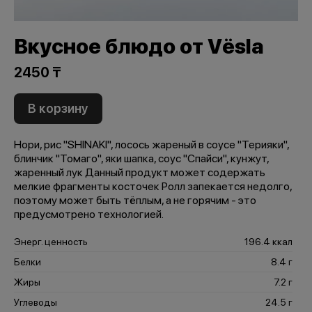
Вкусное блюдо от Vёsla
2450 ₸
В корзину
Нори, рис "SHINAKI", лосось жареный в соусе "Терияки",
блинчик "Томаго", яки шапка, соус "Спайси", кунжут,
жаренный лук Данный продукт может содержать
мелкие фрагменты косточек Ролл запекается недолго,
поэтому может быть тёплым, а не горячим - это
предусмотрено технологией.
Энерг. ценность
196.4 ккал
Белки
8.4 г
Жиры
7.2 г
Углеводы
24.5 г