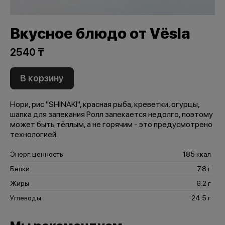
Вкусное блюдо от Vёsla
2540 ₸
В корзину
Нори, рис "SHINAKI", красная рыба, креветки, огурцы,
шапка для запекания Ролл запекается недолго, поэтому
может быть тёплым, а не горячим - это предусмотрено
технологией.
Энерг. ценность
185 ккал
Белки
7.8 г
Жиры
6.2 г
Углеводы
24.5 г