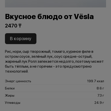
Вкусное блюдо от Vёsla
2470 ₸
В корзину
Рис, нори, сыр творожный, томаго, куриное филе в
остром соусе, зелёный лук, соус средне-острый,
жареный лук Ролл запекается недолго, поэтому может
быть тёплым, а не горячим - это предусмотрено
технологией.
Энерг. ценность
199.7 ккал
Белки
8.6 г
Жиры
7.3 г
Углеводы
24.9 г