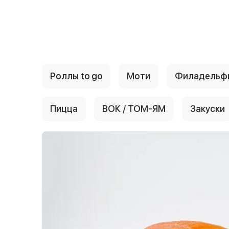
{{ textContacts }}
Роллы to go
Моти
Филадельф
Пицца
ВОК / ТОМ-ЯМ
Закуски