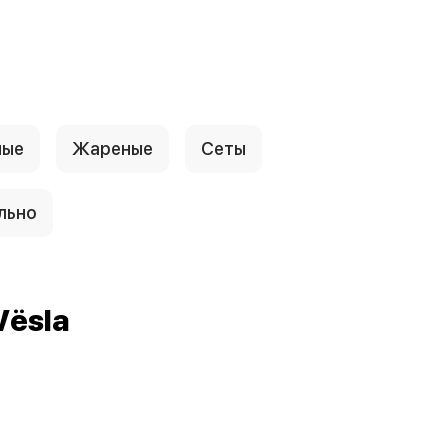
ные
Жареные
Сеты
льно
Vёsla