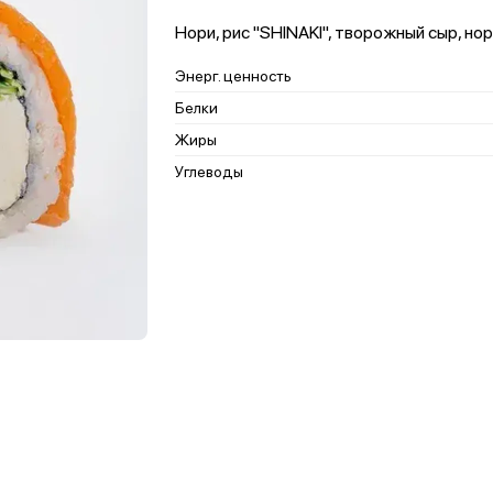
Нори, рис "SHINAKI", творожный сыр, но
Энерг. ценность
Белки
Жиры
Углеводы