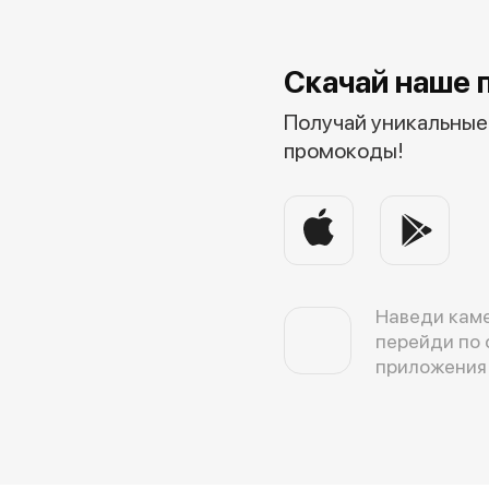
Скачай наше 
Получай уникальные 
промокоды!
Наведи каме
перейди по 
приложения