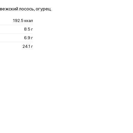
рвежский лосось, огурец.
192.5 ккал
8.5 г
6.9 г
24.1 г