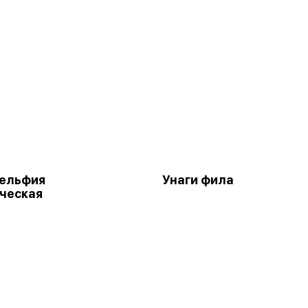
ельфия
Унаги фила
ческая