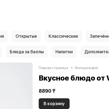
ия
Открытые
Классические
Запечён
Блюда за баллы
Напитки
Дополните
Главная страница
Филадельфия
Вкусное блюдо от 
8890 ₸
В корзину