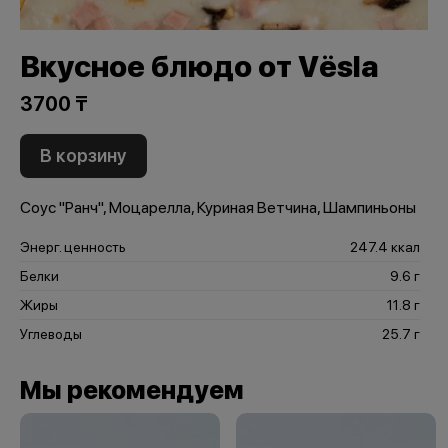
Вкусное блюдо от Vёsla
3700 ₸
В корзину
Соус "Ранч", Моцарелла, Куриная Ветчина, Шампиньоны
Энерг. ценность
247.4 ккал
Белки
9.6 г
Жиры
11.8 г
Углеводы
25.7 г
Мы рекомендуем