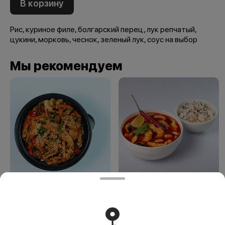
В корзину
Рис, куриное филе, болгарский перец, лук репчатый,
цукини, морковь, чеснок, зеленый лук, соус на выбор
Мы рекомендуем
Вок с лососем
Суп Том-Ям 500 мл
(лапша)