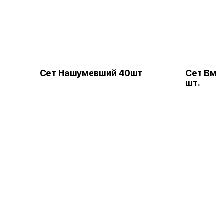
Сет Нашумевший 40шт
Сет Вм
шт.