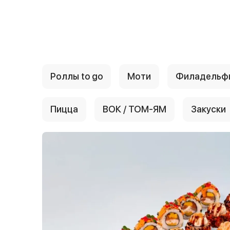
{{ textContacts }}
Роллы to go
Моти
Филадельф
Пицца
ВОК / ТОМ-ЯМ
Закуски