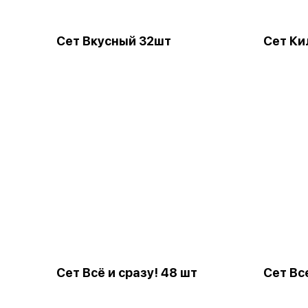
Сет Вкусный 32шт
Сет Ки
Сет Всё и сразу! 48 шт
Сет Вс