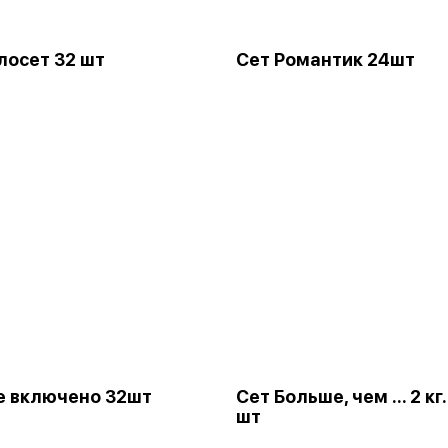
лосет 32 шт
Сет Романтик 24шт
е включено 32шт
Сет Больше, чем ... 2 кг
шт