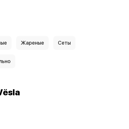
ные
Жареные
Сеты
льно
Vёsla