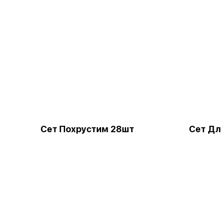
Сет Похрустим 28шт
Сет Дл