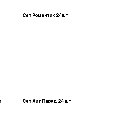
Сет Романтик 24шт
т
Сет Хит Парад 24 шт.