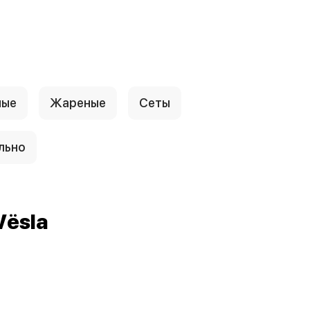
ные
Жареные
Сеты
льно
Vёsla