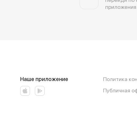
приложения
Наше приложение
Политика ко
Публичная о
Работает на эффективном ядре
Foodpicásso
ver. 3.3