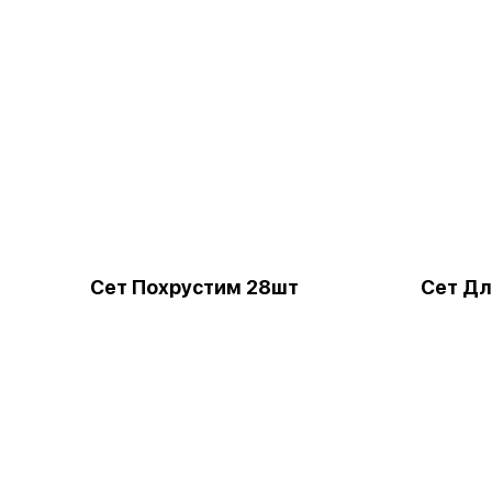
Сет Похрустим 28шт
Сет Дл