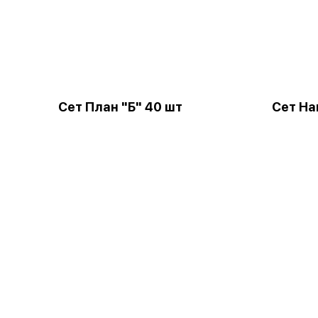
Сет План "Б" 40 шт
Сет Н