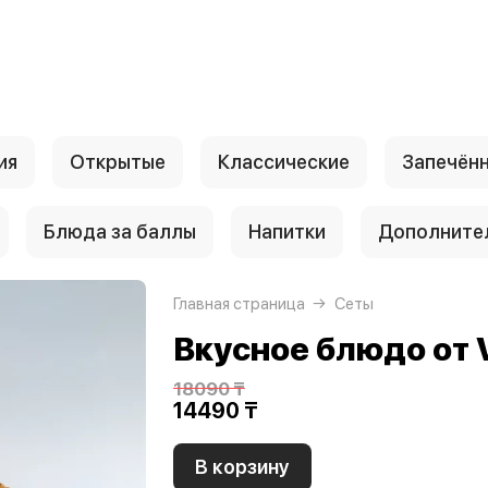
ия
Открытые
Классические
Запечён
Блюда за баллы
Напитки
Дополните
Главная страница
Сеты
Вкусное блюдо от 
18090 ₸
14490 ₸
В корзину