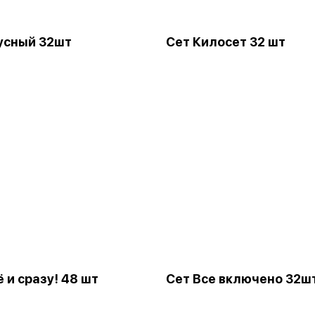
усный 32шт
Сет Килосет 32 шт
ё и сразу! 48 шт
Сет Все включено 32ш