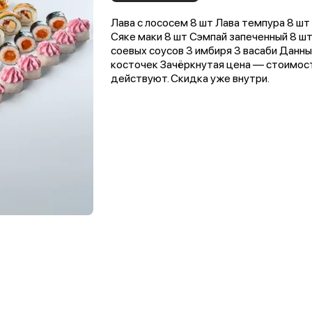
Лава с лососем 8 шт Лава темпура 8 ш
Сяке маки 8 шт Сэмпай запеченный 8 шт
соевых соусов 3 имбиря 3 васаби Дан
косточек Зачёркнутая цена — стоимость
действуют. Скидка уже внутри.