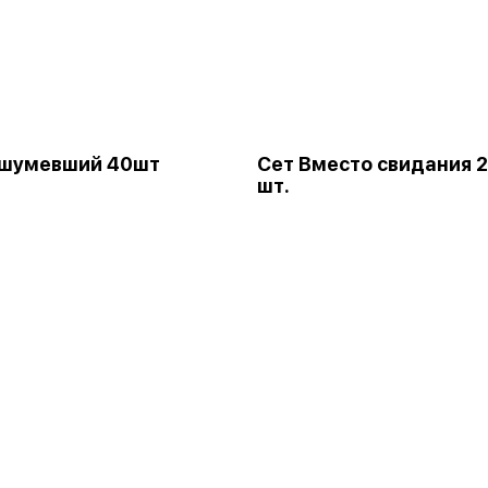
ашумевший 40шт
Сет Вместо свидания 
шт.