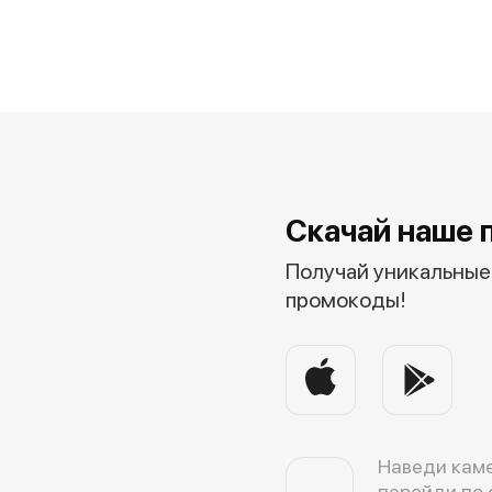
Скачай наше 
Получай уникальные 
промокоды!
Наведи каме
перейди по 