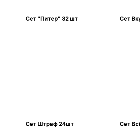
Сет "Питер" 32 шт
Сет Вк
Сет Штраф 24шт
Сет Вс