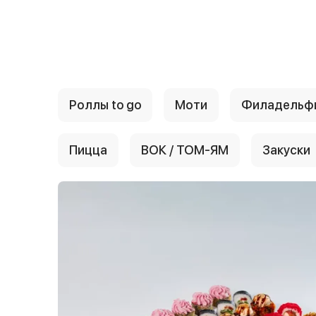
{{ textContacts }}
Роллы to go
Моти
Филадельф
Пицца
ВОК / ТОМ-ЯМ
Закуски