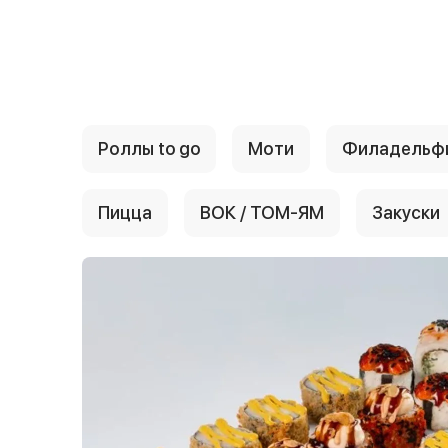
{{ textContacts }}
Роллы to go
Моти
Филадельф
Пицца
ВОК / ТОМ-ЯМ
Закуски