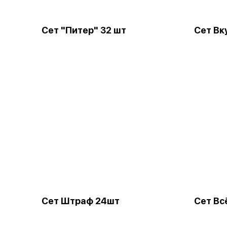
Сет "Питер" 32 шт
Сет Вк
Сет Штраф 24шт
Сет Вс