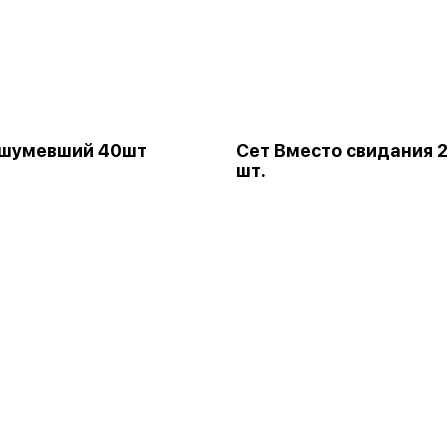
ашумевший 40шт
Сет Вместо свидания 
шт.