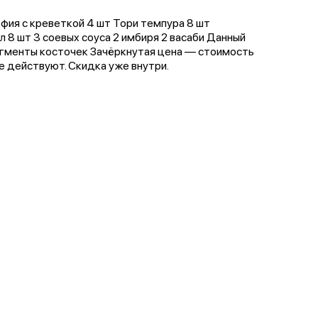
ия с креветкой 4 шт Тори темпура 8 шт
л 8 шт 3 соевых соуса 2 имбиря 2 васаби Данный
гменты косточек Зачёркнутая цена — стоимость
не действуют. Скидка уже внутри.