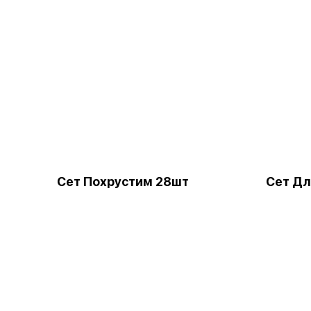
Сет Похрустим 28шт
Сет Дл