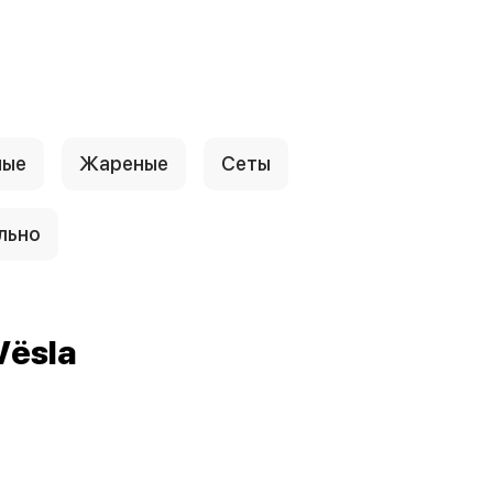
ные
Жареные
Сеты
льно
Vёsla