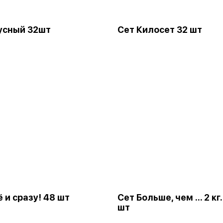
усный 32шт
Сет Килосет 32 шт
ё и сразу! 48 шт
Сет Больше, чем ... 2 кг
шт