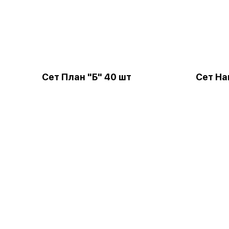
Сет План "Б" 40 шт
Сет Н