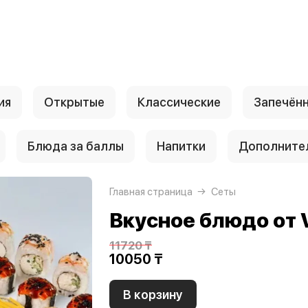
ия
Открытые
Классические
Запечён
Блюда за баллы
Напитки
Дополните
Главная страница
Сеты
Вкусное блюдо от 
11720 ₸
10050 ₸
В корзину