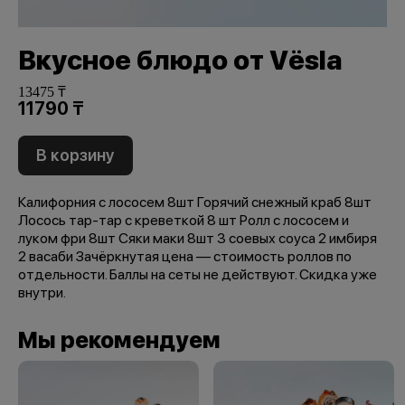
Вкусное блюдо от Vёsla
13475 ₸
11790 ₸
В корзину
Калифорния с лососем 8шт Горячий снежный краб 8шт
Лосось тар-тар с креветкой 8 шт Ролл с лососем и
луком фри 8шт Сяки маки 8шт 3 соевых соуса 2 имбиря
2 васаби Зачёркнутая цена — стоимость роллов по
отдельности. Баллы на сеты не действуют. Скидка уже
внутри.
Мы рекомендуем