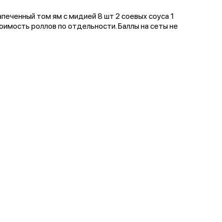
печенный том ям с мидией 8 шт 2 соевых соуса 1
оимость роллов по отдельности. Баллы на сеты не