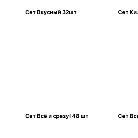
Сет Вкусный 32шт
Сет Ки
Сет Всё и сразу! 48 шт
Сет Вс