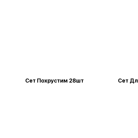
Сет Похрустим 28шт
Сет Дл