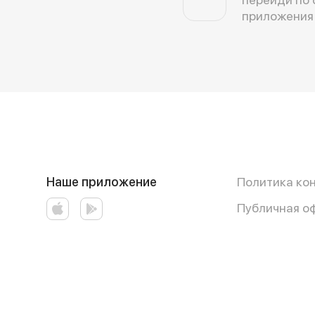
приложения
Наше приложение
Политика ко
Публичная о
Работает на эффективном ядре
Foodpicásso
ver. 3.3