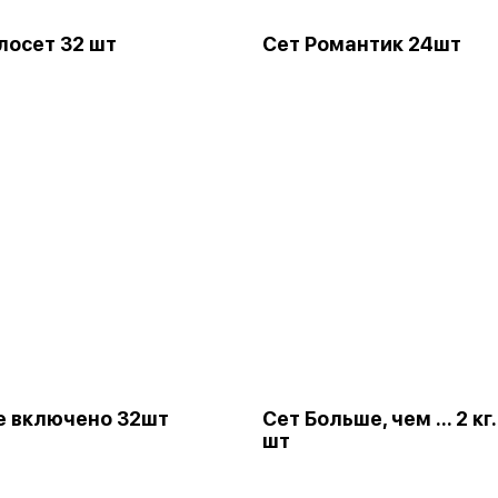
лосет 32 шт
Сет Романтик 24шт
е включено 32шт
Сет Больше, чем ... 2 кг
шт