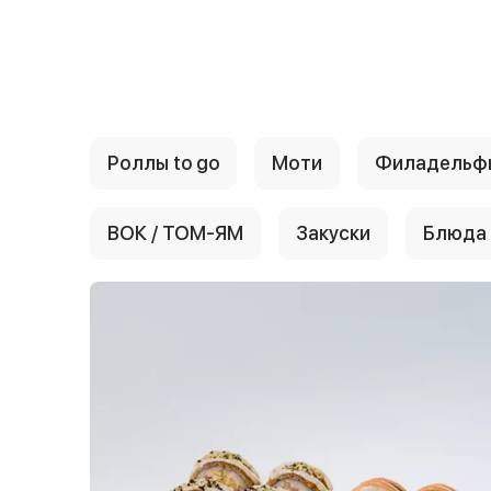
{{ textContacts }}
Роллы to go
Моти
Филадельф
ВОК / ТОМ-ЯМ
Закуски
Блюда 