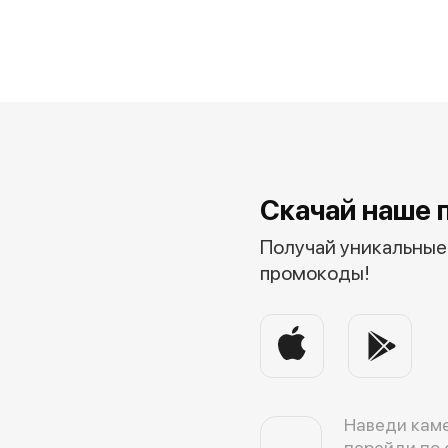
Скачай наше 
Получай уникальные 
промокоды!
Наведи каме
перейди по 