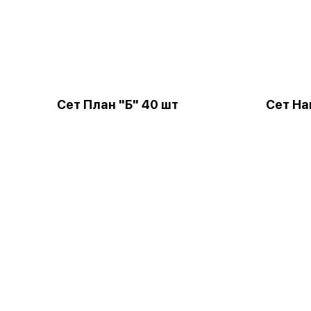
Сет План "Б" 40 шт
Сет Н