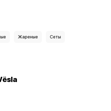
ные
Жареные
Сеты
Vёsla