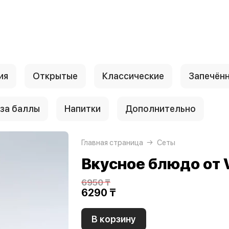
ия
Открытые
Классические
Запечён
за баллы
Напитки
Дополнительно
Главная страница
Сеты
Вкусное блюдо от 
6950 ₸
6290 ₸
В корзину