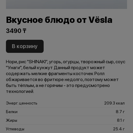
Вкусное блюдо от Vёsla
3490 ₸
В корзину
Нори, рис "SHINAKI", угорь, огурцы, творожный сыр, соус
"Унаги", белый кунжут Данный продукт может
содержать мелкие фрагменты косточек Ролл
обжаривается во фритюре недолго, поэтому может
быть тёплым, а не горячим - это предусмотрено
технологией.
Энерг. ценность
209.3 ккал
Белки
8.7 г
Жиры
8.1 г
Углеводы
25.4 г