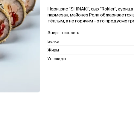
Нори, рис "SHINAKI", сыр "Rokler", кури
пармезан, майонез Ролл обжаривается
тёплым, а не горячим - это предусмотр
Энерг. ценность
Белки
Жиры
Углеводы