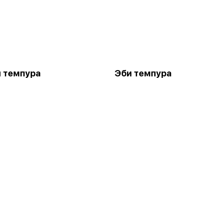
 темпура
Эби темпура