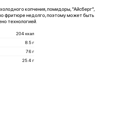
ца холодного копчения, помидоры, "Айсберг",
 во фритюре недолго, поэтому может быть
ено технологией.
204 ккал
8.5 г
7.6 г
25.4 г