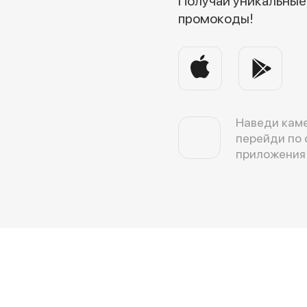
Получай уникальные 
промокоды!
Наведи каме
перейди по 
приложения