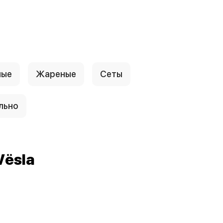
ные
Жареные
Сеты
льно
Vёsla