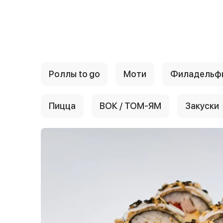
{{ textContacts }}
Роллы to go
Моти
Филадельф
Пицца
ВОК / ТОМ-ЯМ
Закуски