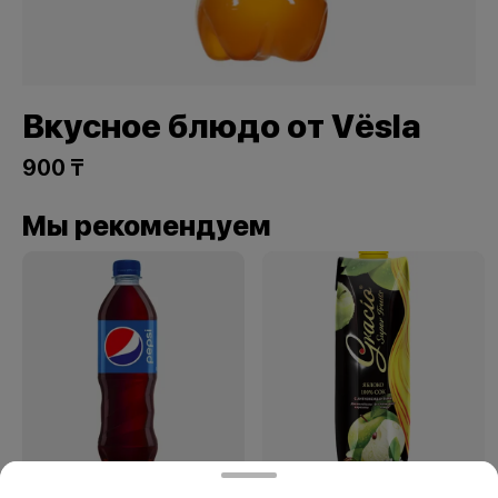
Вкусное блюдо от Vёsla
900 ₸
Мы рекомендуем
Пепси 1 л.
GRACIO яблоко 1 л.