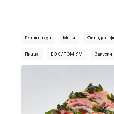
{{ textContacts }}
Роллы to go
Моти
Филадельф
Пицца
ВОК / ТОМ-ЯМ
Закуски