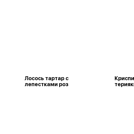
Лосось тартар с
Криспи
лепестками роз
терияк