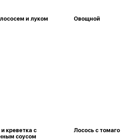
 лососем и луком
Овощной
 и креветка с
Лосось с томаго
нным соусом