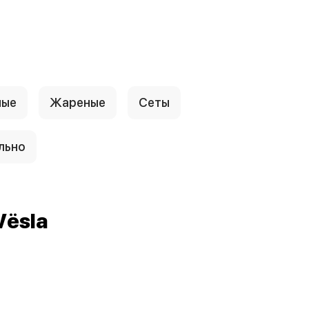
ные
Жареные
Сеты
льно
Vёsla