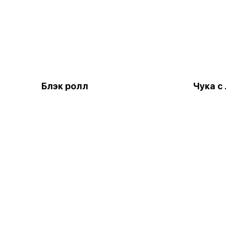
Блэк ролл
Чука с