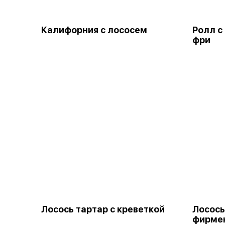
Калифорния с лососем
Ролл с
фри
Лосось тартар с креветкой
Лосось
фирме