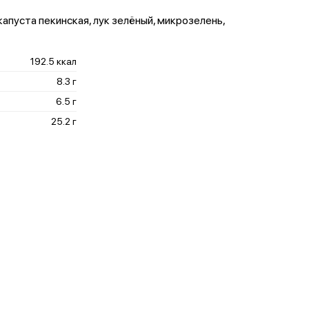
 капуста пекинская, лук зелёный, микрозелень,
192.5 ккал
8.3 г
6.5 г
25.2 г