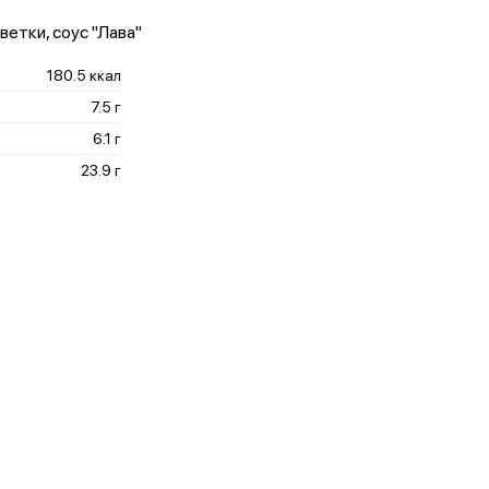
ветки, соус "Лава"
180.5 ккал
7.5 г
6.1 г
23.9 г