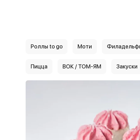
{{ textContacts }}
Роллы to go
Моти
Филадельф
Пицца
ВОК / ТОМ-ЯМ
Закуски