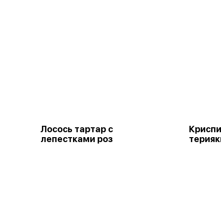
Лосось тартар с
Криспи
лепестками роз
терияк