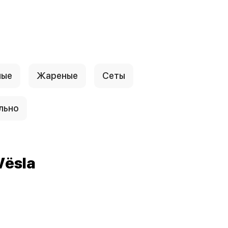
ные
Жареные
Сеты
льно
Vёsla