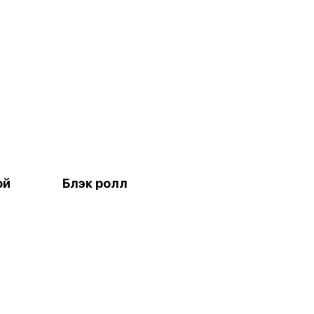
ой
Блэк ролл