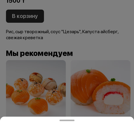
1500 ₸
В корзину
Рис, сыр творожный, соус "Цезарь", Капуста айсберг,
свежая креветка
Мы рекомендуем
Сет Моти №9 (9шт)
Суши-Моти с
лососем 1 шт.