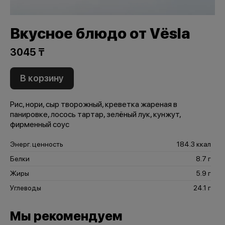
Вкусное блюдо от Vёsla
3045 ₸
В корзину
Рис, нори, сыр творожный, креветка жареная в
панировке, лосось тартар, зелёный лук, кунжут,
фирменный соус
Энерг. ценность
184.3 ккал
Белки
8.7 г
Жиры
5.9 г
Углеводы
24.1 г
Мы рекомендуем