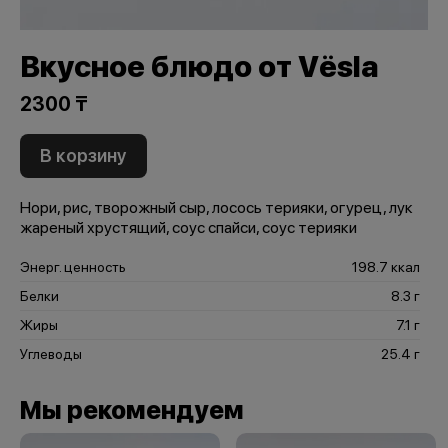
Вкусное блюдо от Vёsla
2300 ₸
В корзину
Нори, рис, творожный сыр, лосось терияки, огурец, лук
жареный хрустящий, соус спайси, соус терияки
Энерг. ценность
198.7 ккал
Белки
8.3 г
Жиры
7.1 г
Углеводы
25.4 г
Мы рекомендуем