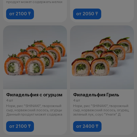
содер
продукт может содержать мелки
от 2100 ₸
от 2050 ₸
Филадельфия с огурцом
Филадельфия Гриль
4 шт
4 шт
Нори, рис "SHINAKI", творожный
Нори, рис "SHINAKI", творожный
сыр, норвежский лосось, огурцы
сыр, норвежский лосось, огурец,
Данный продукт может содержа
зеленый лук, соус "Унаги" Д
от 2100 ₸
от 2400 ₸