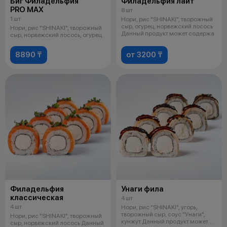
Биг Филадельфия
Филадельфия лайт
PRO MAX
8 шт
1 шт
Нори, рис "SHINAKI", творожный
сыр, огурец, норвежский лосось
Нори, рис "SHINAKI", творожный
Данный продукт может содержа
сыр, норвежский лосось, огурец.
8890 ₸
от 3200 ₸
Филадельфия
Унаги фила
классическая
4 шт
4 шт
Нори, рис "SHINAKI", угорь,
творожный сыр, соус "Унаги",
Нори, рис "SHINAKI", творожный
кунжут Данный продукт может
сыр, норвежский лосось Данный