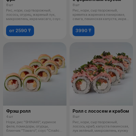
8 шт
8 шт
Рис, нори, сыр творожный,
Рис, нори, сыр творожный,
лосось, огурец, жареный лук,
креветка жареная в панировке,
микрозелень, икра масаго, соус
семга, пекинская капуста, икра
унаг
мас
от 2590 ₸
3990 ₸
Фрэш ролл
Ролл с лососем и крабом
4 шт
8 шт
Нори, рис "SHINAKI", куриное
Рис, нори, сыр творожный,
филе, помидоры, огурцы,
лосось, краб, капуста пекинская,
блинчик "Томаго", соус "Спайси"
лук зелёный, микрозелень, кунжу
остро