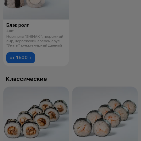
Блэк ролл
4 шт
Нори, рис "SHINAKI", творожный
сыр, норвежский лосось, соус
"Унаги", кунжут чёрный Данный
от 1500 ₸
Классические