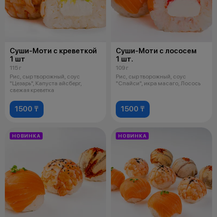
Суши-Моти с креветкой
Суши-Моти с лососем
1 шт
1 шт.
115 г
109 г
Рис, сыр творожный, соус
Рис, сыр творожный, соус
"Цезарь", Капуста айсберг,
"Спайси", икра масаго, Лосось
свежая креветка
1500 ₸
1500 ₸
НОВИНКА
НОВИНКА