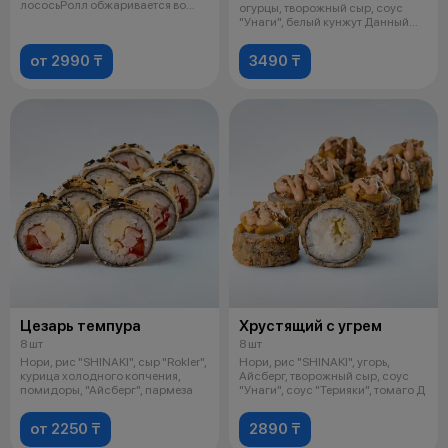
лососьРолл обжаривается во
огурцы, творожный сыр, соус
фри
"Унаги", белый кунжут Данный
проду
от 2990 ₸
3490 ₸
Цезарь темпура
Хрустящий с угрем
8 шт
8 шт
Нори, рис "SHINAKI", сыр "Rokler",
Нори, рис "SHINAKI", угорь,
курица холодного копчения,
Айсберг, творожный сыр, соус
помидоры, "Айсберг", пармеза
"Унаги", соус "Терияки", томаго Д
от 2250 ₸
2890 ₸