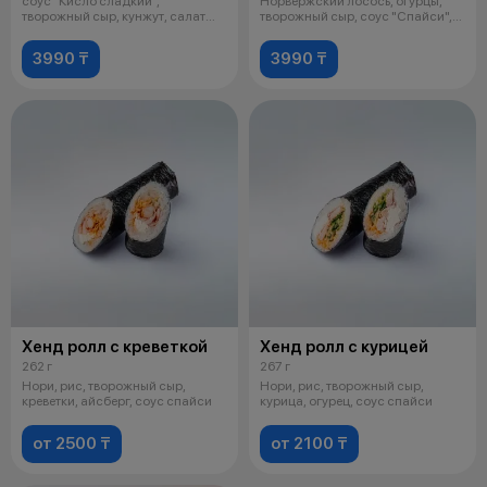
соус "Кисло сладкий",
Норвержский лосось, огурцы,
творожный сыр, кунжут, салат
творожный сыр, соус "Спайси",
"Айсберг
икра масага
3990 ₸
3990 ₸
Хенд ролл с креветкой
Хенд ролл с курицей
262 г
267 г
Нори, рис, творожный сыр,
Нори, рис, творожный сыр,
креветки, айсберг, соус спайси
курица, огурец, соус спайси
от 2500 ₸
от 2100 ₸