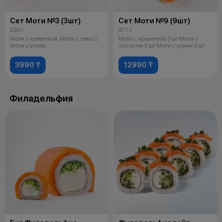
Сет Моти №3 (3шт)
Сет Моти №9 (9шт)
292 г
877 г
Моти с креветкой, Моти с семго,
Моти с креветкой 3 шт Моти с
Моти с угрем
лососем 3 шт Моти с угрем 3 шт
3990 ₸
12990 ₸
Филадельфия