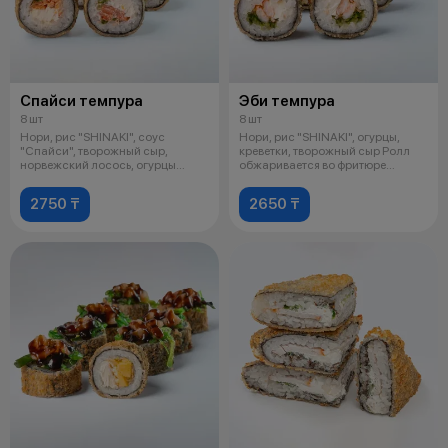
Спайси темпура
Эби темпура
8 шт
8 шт
Нори, рис "SHINAKI", соус
Нори, рис "SHINAKI", огурцы,
"Спайси", творожный сыр,
креветки, творожный сыр Ролл
норвежский лосось, огурцы
обжаривается во фритюре
Данный продук
недолго
2750 ₸
2650 ₸