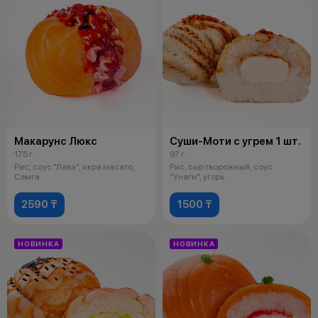
Макарунс Люкс
Суши-Моти с угрем 1 шт.
175 г
97 г
Рис, соус "Лава", икра масаго,
Рис, сыр творожный, соус
Семга
"Унаги", угорь
2590 ₸
1500 ₸
НОВИНКА
НОВИНКА