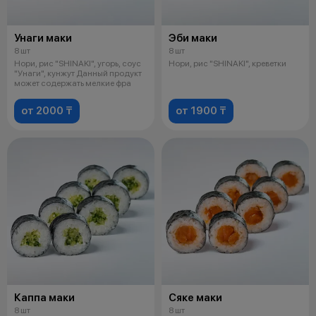
Унаги маки
Эби маки
8 шт
8 шт
Нори, рис "SHINAKI", угорь, соус
Нори, рис "SHINAKI", креветки
"Унаги", кунжут Данный продукт
может содержать мелкие фра
от 2000 ₸
от 1900 ₸
Каппа маки
Сяке маки
8 шт
8 шт