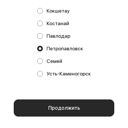
Сет Все включено 32шт
Сет Психотерапевт
Кокшетау
32 шт
32 шт
32 шт
Филадельфия с огурцом 4 шт
Костанай
Филадельфия с креветкой 4 шт
Лосось тартар с лепестками роз 8
Тори темпура 8 шт Запеченный
шт Ролл с лососем и крабом 8 шт
снежн
Лосось с томаго 8 шт Лава
Павлодар
10050 ₸
9780 ₸
11720 ₸
10490 ₸
Петропавловск
−2420 ₸
−1685 ₸
Семей
Усть-Каменогорск
Мы используем куки.
Пользуясь сайтом, вы даёте согласие на
обработку файлов cookie вашего браузера и использование
аналитических сервисов согласно нашей
политике
конфиденциальности
.
ОК
Сет Хит Парад 24 шт.
Сет План "Б" 40 шт
24 шт
40 шт