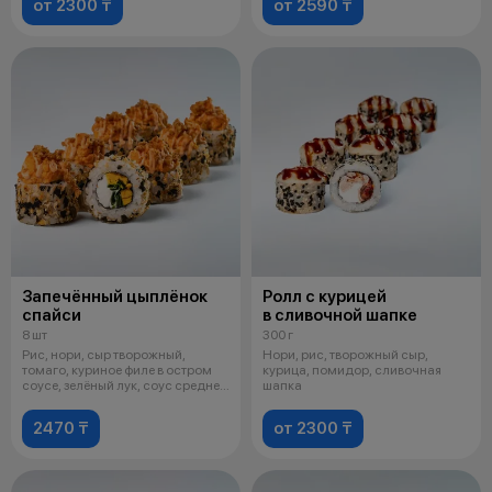
от 2300 ₸
от 2590 ₸
Запечённый цыплёнок
Ролл с курицей
спайси
в сливочной шапке
8 шт
300 г
Рис, нори, сыр творожный,
Нори, рис, творожный сыр,
томаго, куриное филе в остром
курица, помидор, сливочная
соусе, зелёный лук, соус средне-
шапка
ос
2470 ₸
от 2300 ₸