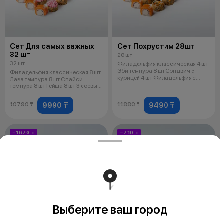
Сет Для самых важных
Сет Похрустим 28шт
32 шт
28 шт
32 шт
Филадельфия классическая 4 шт
Эби темпура 8 шт Сэндвич с
Филадельфия классическая 8 шт
курицей 4 шт Филадельфия с
Лава темпура 8 шт Спайси
кревет
темпура 8 шт Гейша 8 шт 3 соевых
со
9990 ₸
9490 ₸
10790 ₸
11880 ₸
−1670 ₸
−710 ₸
Выберите ваш город