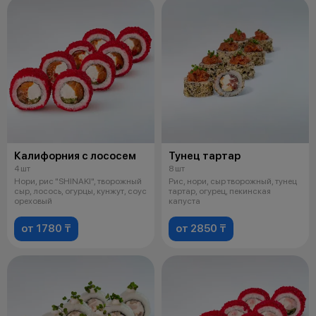
Калифорния с лососем
Тунец тартар
4 шт
8 шт
Нори, рис "SHINAKI", творожный
Рис, нори, сыр творожный, тунец
сыр, лосось, огурцы, кунжут, соус
тартар, огурец, пекинская
ореховый
капуста
от 1780 ₸
от 2850 ₸