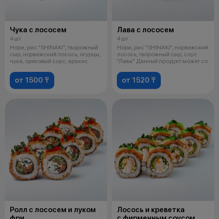
Чука с лососем
Лава с лососем
4 шт
4 шт
Нори, рис "SHINAKI", творожный
Нори, рис "SHINAKI", норвежский
сыр, норвежский лосось, огурцы,
лосось, творожный сыр, соус
чука, ореховый соус, арахис
"Лава" Данный продукт может со
от 1500 ₸
от 1520 ₸
Ролл с лососем и луком
Лосось и креветка
фри
с фирменным соусом