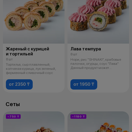
Жареный с курицей
Лава темпура
и тортильей
8 шт
8 шт
Нори, рис "SHINAKI", крабовые
палочки, огурцы, соус "Лава"
Тортилья, сыр плавленный,
Данный продукт может
копченая курица, лук зеленый,
содержать
фирменный сливочный соус
от 2350 ₸
от 1950 ₸
Сеты
−750 ₸
−1180 ₸