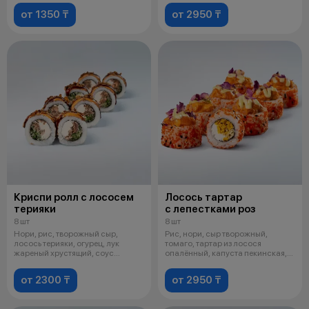
от 1350 ₸
от 2950 ₸
Криспи ролл с лососем
Лосось тартар
терияки
с лепестками роз
8 шт
8 шт
Нори, рис, творожный сыр,
Рис, нори, сыр творожный,
лосось терияки, огурец, лук
томаго, тартар из лосося
жареный хрустящий, соус
опалённый, капуста пекинская,
спайси, соус
икра маса
от 2300 ₸
от 2950 ₸