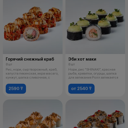
Горячий снежный краб
Эби хот маки
8 шт
8 шт
Рис, нори, сыр творожный, краб,
Нори, рис "SHINAKI", красная
капуста пекинская, икра масаго,
рыба, креветки, огурцы, шапка
кунжут, шапка сливочная, с
для запекания Ролл запекается
2590 ₸
от 2540 ₸