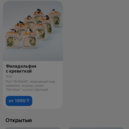
Филадельфия
с креветкой
4 шт
Рис "SHINAKI", творожный сыр,
креветки, огурцы, салат
"Айсберг", кунжут Данный
продукт мож
от 1890 ₸
Открытые