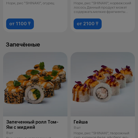
Нори, рис "SHINAKI", огурец
Нори, рис "SHINAKI", норвежский
лосось Данный продукт может
содержать мелкие фрагменты
кос
от 1100 ₸
от 2100 ₸
Запечённые
Запеченный ролл Том-
Гейша
Ям с мидией
8 шт
8 шт
Нори, рис "SHINAKI", творожный
сыр, куриное филе, айсберг, якi-