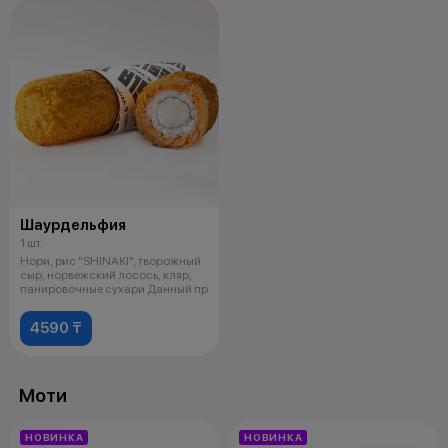
Шаурдельфия
1 шт
Нори, рис "SHINAKI", творожный
сыр, норвежский лосось, кляр,
панировочные сухари Данный пр
4590 ₸
Моти
НОВИНКА
НОВИНКА