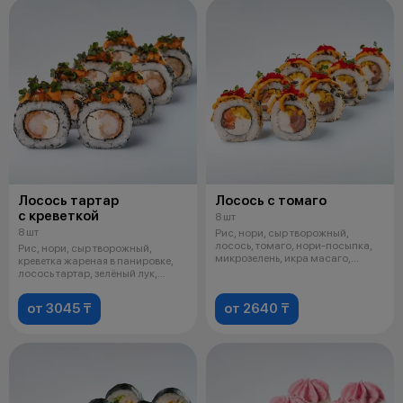
Лосось тартар
Лосось с томаго
с креветкой
8 шт
8 шт
Рис, нори, сыр творожный,
лосось, томаго, нори-посыпка,
Рис, нори, сыр творожный,
микрозелень, икра масаго,
креветка жареная в панировке,
фирменны
лосось тартар, зелёный лук,
кунжут
от 3045 ₸
от 2640 ₸