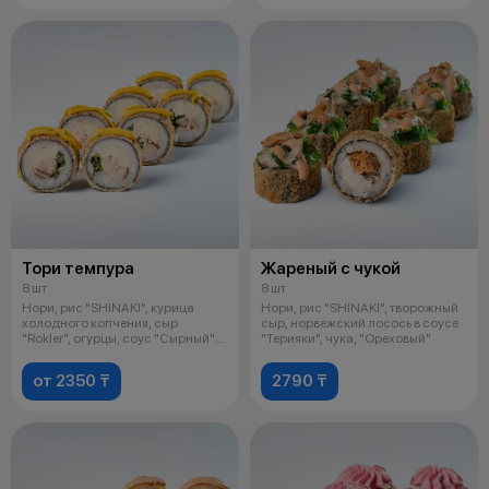
Тори темпура
Жареный с чукой
8 шт
8 шт
Нори, рис "SHINAKI", курица
Нори, рис "SHINAKI", творожный
холодного копчения, сыр
сыр, норвежский лосось в соусе
"Rokler", огурцы, соус "Сырный"
"Терияки", чука, "Ореховый"
Ролл
от 2350 ₸
2790 ₸