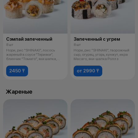
Сэмпай запеченный
Запеченный с угрем
8 шт
8 шт
Нори, рис "SHINAKI", лосось
Нори, рис "SHINAKI", творожный
жареный в соусе "Терияки",
сыр, огурец, угорь, кунжут, икра
блинчик "Томаго", яки шапка,
Масаго, яки-шапка Ролл з
соус "
2450 ₸
от 2990 ₸
Жареные