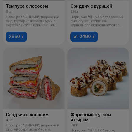
Темпура с лососем
Сэндвич с курицей
8 шт
292 г
Нори, рис "SHINAKI", творожный
Нори, рис "SHINAKI", творожный
сыр, тартар из лосося и чуки с
сыр, огурец, копченая
соусом "Унаги", блинчик "Том
курицаРолл обжаривается во
фритюре
2850 ₸
от 2490 ₸
Сэндвич с лососем
Жаренный с угрем
и сыром
4 шт
8 шт
Нори, рис "SHINAKI", творожный
сыр, Айсберг, икра Масаго,
Нори, рис "SHINAKI", угорь,