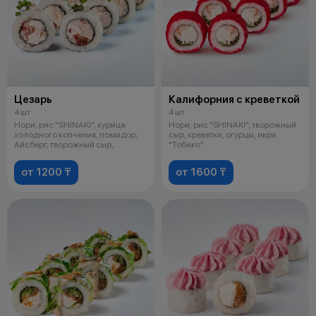
Цезарь
Калифорния с креветкой
4 шт
4 шт
Нори, рис "SHINAKI", курица
Нори, рис "SHINAKI", творожный
холодного копчения, помидор,
сыр, креветки, огурцы, икра
Айсберг, творожный сыр,
"Тобико"
майонез
от 1200 ₸
от 1600 ₸