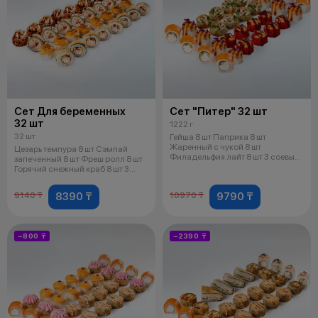
Сет Для беременных
Сет "Питер" 32 шт
32 шт
1222 г
32 шт
Гейша 8 шт Паприка 8 шт
Жаренный с чукой 8 шт
Цезарь темпура 8 шт Сэмпай
Филадельфия лайт 8 шт 3 соевых
запеченный 8 шт Фреш ролл 8 шт
соуса 2 имбир
Горячий снежный краб 8 шт 3
соев
8390 ₸
9790 ₸
9140 ₸
10970 ₸
−800 ₸
−2390 ₸