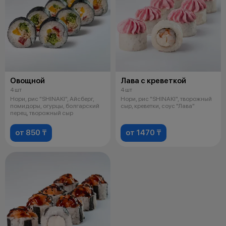
Овощной
Лава с креветкой
4 шт
4 шт
Нори, рис "SHINAKI", Айсберг,
Нори, рис "SHINAKI", творожный
помидоры, огурцы, болгарский
сыр, креветки, соус "Лава"
перец, творожный сыр
от 850 ₸
от 1470 ₸