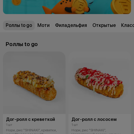
Роллы to go
Моти
Филадельфия
Открытые
Клас
Роллы to go
Дог-ролл с креветкой
Дог-ролл с лососем
1 шт
1 шт
Нори, рис "SHINAKI", креветки,
Нори, рис "SHINAKI",