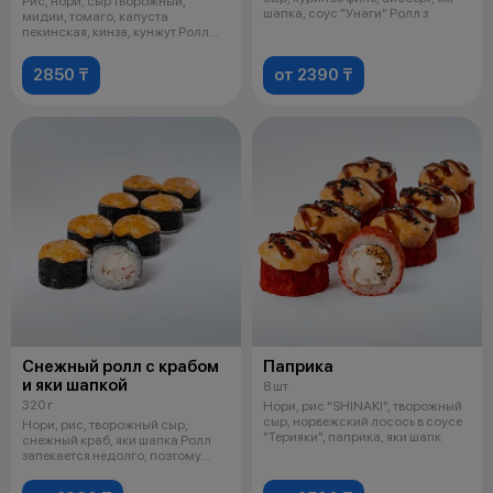
Рис, нори, сыр творожный,
шапка, соус "Унаги" Ролл з
мидии, томаго, капуста
пекинская, кинза, кунжут Ролл
запекается
2850 ₸
от 2390 ₸
Снежный ролл с крабом
Паприка
и яки шапкой
8 шт
320 г
Нори, рис "SHINAKI", творожный
сыр, норвежский лосось в соусе
Нори, рис, творожный сыр,
"Терияки", паприка, яки шапк
снежный краб, яки шапка Ролл
запекается недолго, поэтому
может