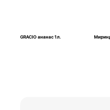
GRACIO ананас 1л.
Миринд