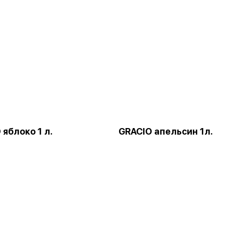
 яблоко 1 л.
GRACIO апельсин 1л.