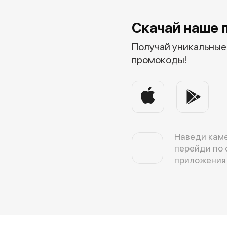
Скачай наше 
Получай уникальные 
промокоды!
Наведи каме
перейди по 
приложения