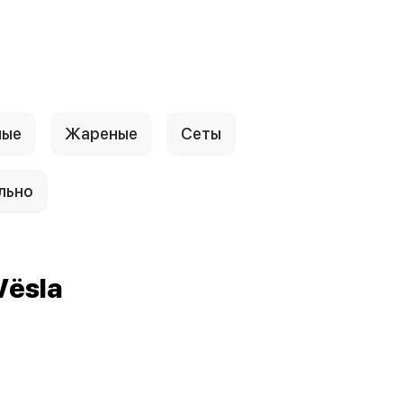
ные
Жареные
Сеты
льно
Vёsla