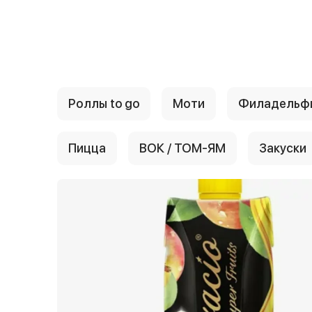
{{ textContacts }}
Роллы to go
Моти
Филадельф
Пицца
ВОК / ТОМ-ЯМ
Закуски