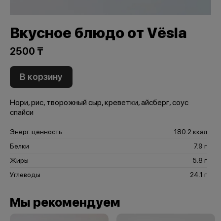
Вкусное блюдо от Vёsla
2500 ₸
В корзину
Нори, рис, творожный сыр, креветки, айсберг, соус
спайси
Энерг. ценность
180.2 ккал
Белки
7.9 г
Жиры
5.8 г
Углеводы
24.1 г
Мы рекомендуем