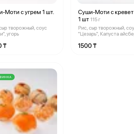
-Моти с угрем 1 шт.
Суши-Моти с кревет
1 шт
115 г
 сыр творожный, соус
Рис, сыр творожный, со
и", угорь
"Цезарь", Капуста айсбе
свежая к
0 ₸
1500 ₸
ВИНКА