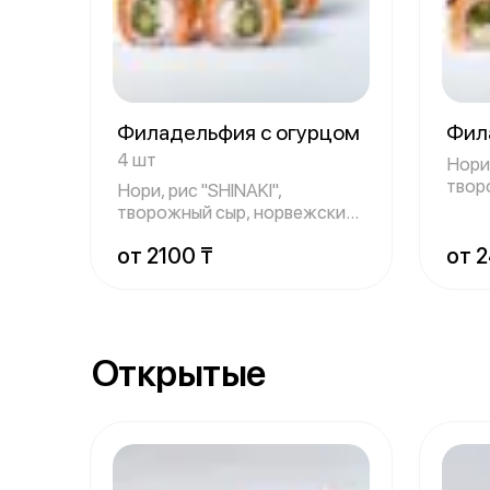
Филадельфия с огурцом
Фил
4 шт
Нори,
твор
Нори, рис "SHINAKI",
лосо
творожный сыр, норвежский
лосось, огурц
от 2100 ₸
от 
Открытые