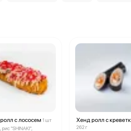
-ролл с лососем
Хенд ролл с кревет
1 шт
262 г
 рис "SHINAKI",