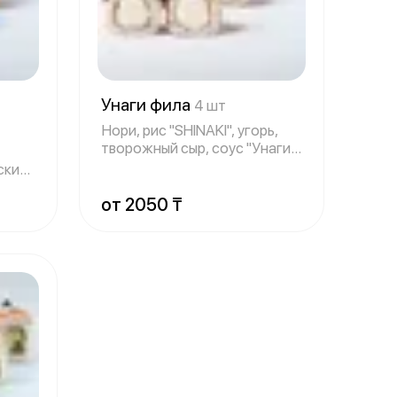
Унаги фила
4 шт
Нори, рис "SHINAKI", угорь,
творожный сыр, соус "Унаги",
кун
ский
от 2050 ₸