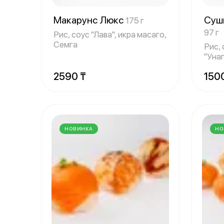
Макарунс Люкс
Суши
175 г
97 г
Рис, соус "Лава", икра масаго,
Семга
Рис,
"Унаг
2590 ₸
150
НОВИНКА
НО