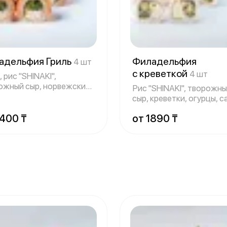
адельфия Гриль
Филадельфия
4 шт
с креветкой
4 шт
 рис "SHINAKI",
ожный сыр, норвежский
Рис "SHINAKI", творожн
сь, огуре
сыр, креветки, огурцы, с
"Айсбе
2400 ₸
от 1890 ₸