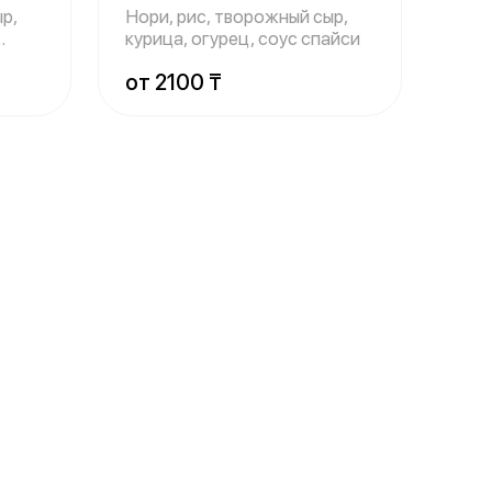
р,
Нори, рис, творожный сыр,
курица, огурец, соус спайси
от 2100 ₸