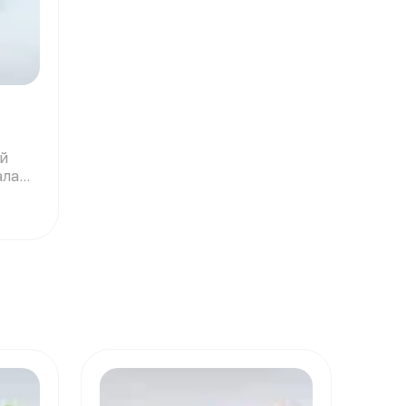
ый
алат