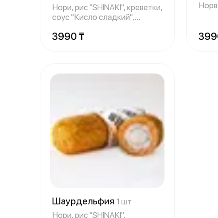
Норв
Нори, рис "SHINAKI", креветки,
огур
соус "Кисло сладкий",
творожн
3990 ₸
399
Шаурдельфия
1 шт
Нори, рис "SHINAKI",