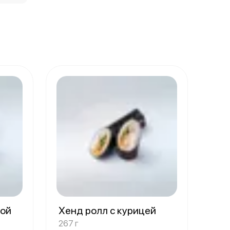
кой
Хенд ролл с курицей
267 г