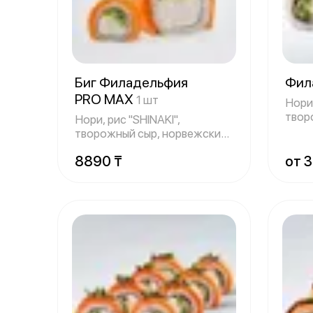
Биг Филадельфия
Фил
PRO MAX
1 шт
Нори,
твор
Нори, рис "SHINAKI",
норв
творожный сыр, норвежский
лосось, огуре
8890 ₸
от 