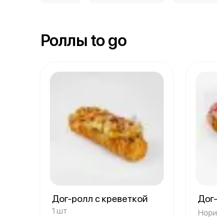
Роллы to go
Дог-ролл с креветкой
Дог
1 шт
Нори,