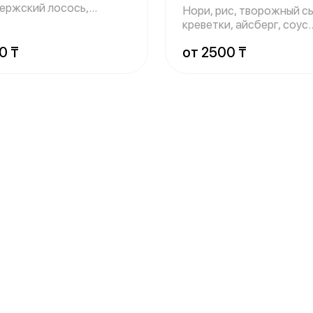
ержский лосось,
Нори, рис, творожный сы
цы, творожный с
креветки, айсберг, соус
спайси
0 ₸
от 2500 ₸