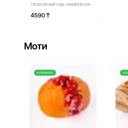
творожный сыр, норвежский
лосось, кляр,
4590 ₸
Моти
НОВИНКА
НО