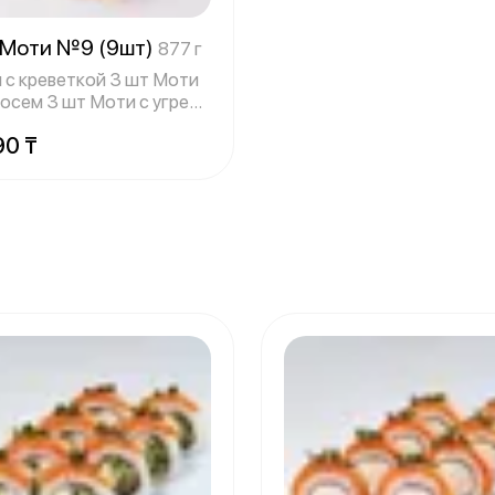
 Моти №9 (9шт)
877 г
 с креветкой 3 шт Моти
сосем 3 шт Моти с угрем
90 ₸