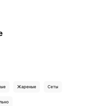
е
ные
Жареные
Сеты
льно