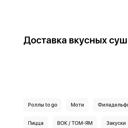
{{ textContacts }}
Доставка вкусных суш
Роллы to go
Моти
Филадельф
Пицца
ВОК / ТОМ-ЯМ
Закуски