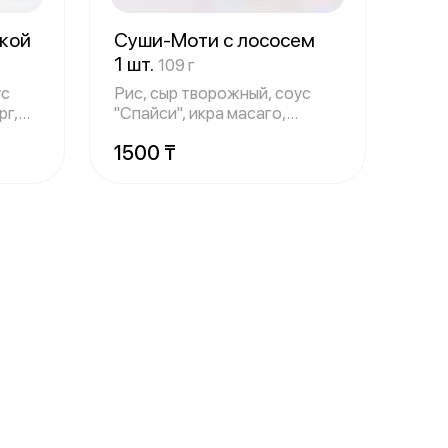
кой
Суши-Моти с лососем
1 шт.
109 г
ус
Рис, сыр творожный, соус
рг,
"Спайси", икра масаго,
Лосось
1500 ₸