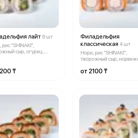
адельфия лайт
Филадельфия
8 шт
классическая
4 шт
 рис "SHINAKI",
ожный сыр, огурец,
Нори, рис "SHINAKI",
ежский лосос
творожный сыр, норвеж
лосось Данный
3200 ₸
от 2100 ₸