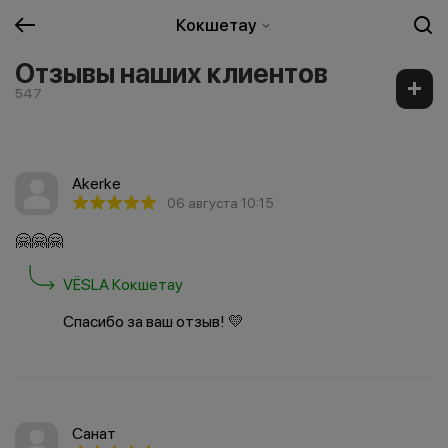
Кокшетау
Отзывы наших клиентов
547
Akerke
06 августа 10:15
🤗🤗🤗
VËSLA Кокшетау
Спасибо за ваш отзыв! 💛
Санат