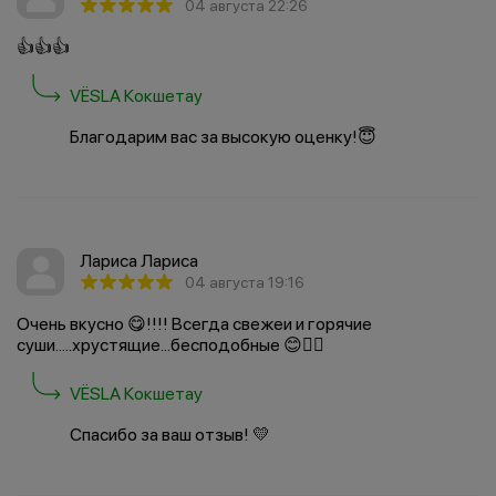
04 августа 22:26
👍👍👍
VËSLA Кокшетау
Благодарим вас за высокую оценку!😇
Лариса Лариса
04 августа 19:16
Очень вкусно 😋!!!! Всегда свежеи и горячие
суши.....хрустящие...бесподобные 😊👍🏻
VËSLA Кокшетау
Спасибо за ваш отзыв! 💛